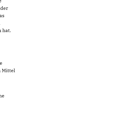
e
ider
as
n
 hat.
ge
 Mittel
he